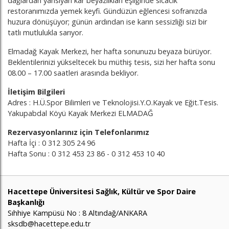
dağlardan yansıyan kar beyazlıkları eşliğinde sıcacık
restoranımızda yemek keyfi. Gündüzün eğlencesi sofranızda
huzura dönüşüyor; günün ardından ise karın sessizliği sizi bir
tatlı mutlulukla sarıyor.
Elmadağ Kayak Merkezi, her hafta sonunuzu beyaza bürüyor.
Beklentilerinizi yükseltecek bu müthiş tesis, sizi her hafta sonu
08.00 – 17.00 saatleri arasında bekliyor.
İletişim Bilgileri
Adres : H.Ü.Spor Bilimleri ve Teknolojisi.Y.O.Kayak ve Eğit.Tesis.
Yakupabdal Köyü Kayak Merkezi ELMADAĞ
Rezervasyonlarınız için Telefonlarımız
Hafta İçi : 0 312 305 24 96
Hafta Sonu : 0 312 453 23 86 - 0 312 453 10 40
Hacettepe Üniversitesi Sağlık, Kültür ve Spor Daire
Başkanlığı
Sıhhiye Kampüsü No : 8 Altındağ/ANKARA
sksdb@hacettepe.edu.tr