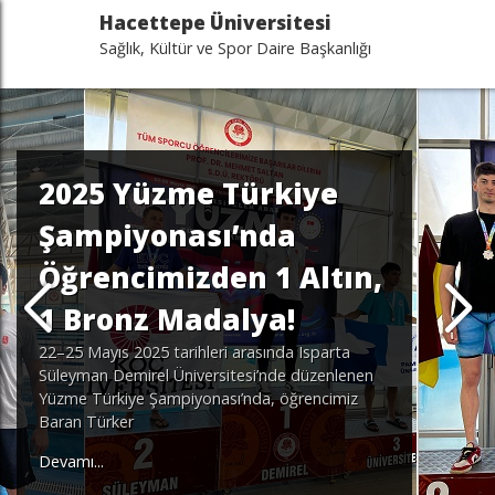
Hacettepe Üniversitesi
Sağlık, Kültür ve Spor Daire Başkanlığı
2025 Yüzme Türkiye
Şampiyonası’nda
Öğrencimizden 1 Altın,
1 Bronz Madalya!
22–25 Mayıs 2025 tarihleri arasında Isparta
Süleyman Demirel Üniversitesi’nde düzenlenen
Yüzme Türkiye Şampiyonası’nda, öğrencimiz
Baran Türker
Devamı...