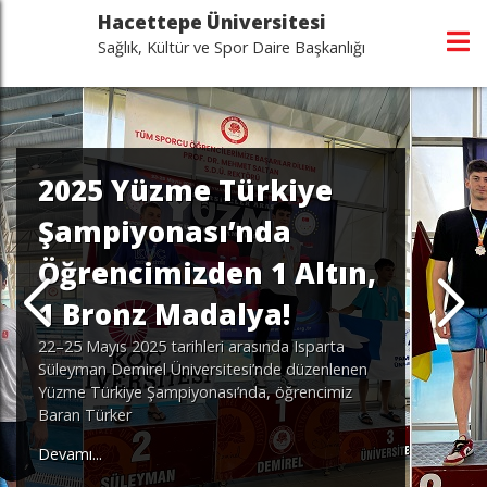
Hacettepe Üniversitesi
Sağlık, Kültür ve Spor Daire Başkanlığı
2025 Yüzme Türkiye
Şampiyonası’nda
Öğrencimizden 1 Altın,
1 Bronz Madalya!
22–25 Mayıs 2025 tarihleri arasında Isparta
Süleyman Demirel Üniversitesi’nde düzenlenen
Yüzme Türkiye Şampiyonası’nda, öğrencimiz
Baran Türker
Devamı...