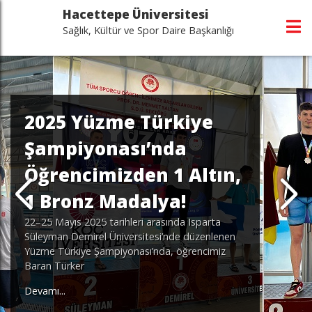
Hacettepe Üniversitesi
Sağlık, Kültür ve Spor Daire Başkanlığı
2025 Yüzme Türkiye
Şampiyonası’nda
Öğrencimizden 1 Altın,
1 Bronz Madalya!
22–25 Mayıs 2025 tarihleri arasında Isparta
Süleyman Demirel Üniversitesi’nde düzenlenen
Yüzme Türkiye Şampiyonası’nda, öğrencimiz
Baran Türker
Devamı...