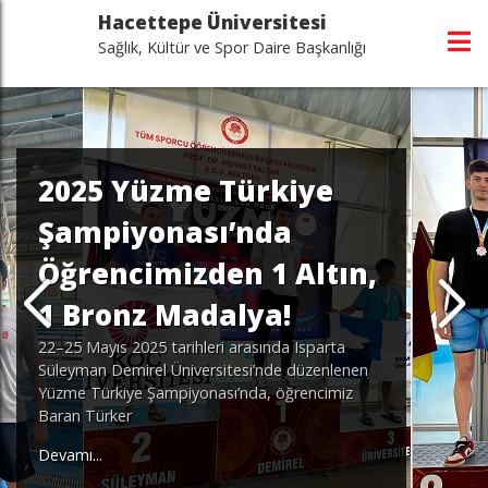
Hacettepe Üniversitesi
Sağlık, Kültür ve Spor Daire Başkanlığı
2025 Yüzme Türkiye
Şampiyonası’nda
Öğrencimizden 1 Altın,
1 Bronz Madalya!
22–25 Mayıs 2025 tarihleri arasında Isparta
Süleyman Demirel Üniversitesi’nde düzenlenen
Yüzme Türkiye Şampiyonası’nda, öğrencimiz
Baran Türker
Devamı...