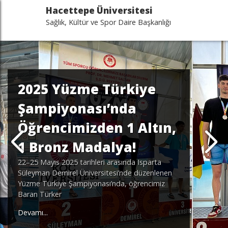
Hacettepe Üniversitesi
Sağlık, Kültür ve Spor Daire Başkanlığı
2025 Yüzme Türkiye
Şampiyonası’nda
Öğrencimizden 1 Altın,
1 Bronz Madalya!
22–25 Mayıs 2025 tarihleri arasında Isparta
Süleyman Demirel Üniversitesi’nde düzenlenen
Yüzme Türkiye Şampiyonası’nda, öğrencimiz
Baran Türker
Devamı...