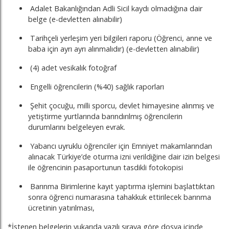
Adalet Bakanlığından Adli Sicil kaydı olmadığına dair
belge (e-devletten alınabilir)
Tarihçeli yerleşim yeri bilgileri raporu (Öğrenci, anne ve
baba için ayrı ayrı alınmalıdır) (e-devletten alınabilir)
(4) adet vesikalık fotoğraf
Engelli öğrencilerin (%40) sağlık raporları
Şehit çocuğu, milli sporcu, devlet himayesine alınmış ve
yetiştirme yurtlarında barındırılmış öğrencilerin
durumlarını belgeleyen evrak.
Yabancı uyruklu öğrenciler için Emniyet makamlarından
alınacak Türkiye’de oturma izni verildiğine dair izin belgesi
ile öğrencinin pasaportunun tasdikli fotokopisi
Barınma Birimlerine kayıt yaptırma işlemini başlattıktan
sonra öğrenci numarasına tahakkuk ettirilecek barınma
ücretinin yatırılması,
*İstenen belgelerin yukarıda yazılı sıraya göre dosya içinde