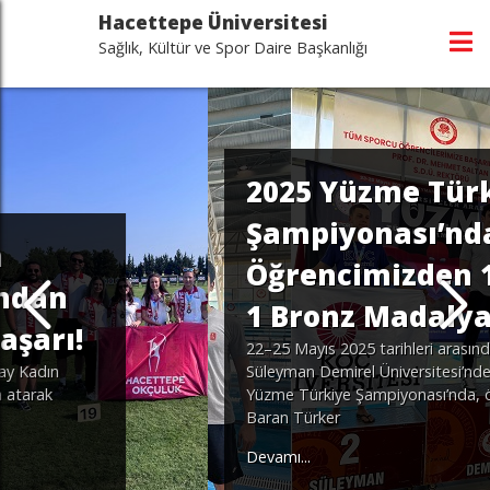
Hacettepe Üniversitesi
Sağlık, Kültür ve Spor Daire Başkanlığı
2025 Yüzme Türkiye
Şampiyonası’nda
Öğrencimizden 1 Altın,
1 Bronz Madalya!
22–25 Mayıs 2025 tarihleri arasında Isparta
Süleyman Demirel Üniversitesi’nde düzenlenen
Yüzme Türkiye Şampiyonası’nda, öğrencimiz
Baran Türker
Devamı...