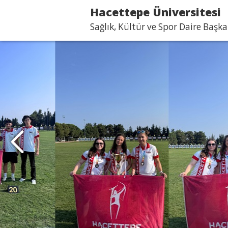
Hacettepe Üniversitesi
Sağlık, Kültür ve Spor Daire Başka
2025 Yüzme Türkiye
Şampiyonası’nda
Öğrencimizden 1 Altın,
Bronz Madalya!
22–25 Mayıs 2025 tarihleri arasında Isparta Sü
Üniversitesi’nde düzenlenen Yüzme Türkiye Şam
öğrencimiz Baran Türker
Devamı...