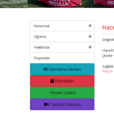
Hace
Kurumsal
Öğrenci
Değerli
Hakkında
Hacett
(Arefe
Duyurular
Sağlıklı
Satınalma İlanları
Yayın
Etkinlikler
Yemek Listesi
Tanıtım Videosu