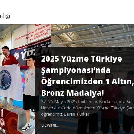
nlığı
 1
leyman Demirel
piyonası’nda,