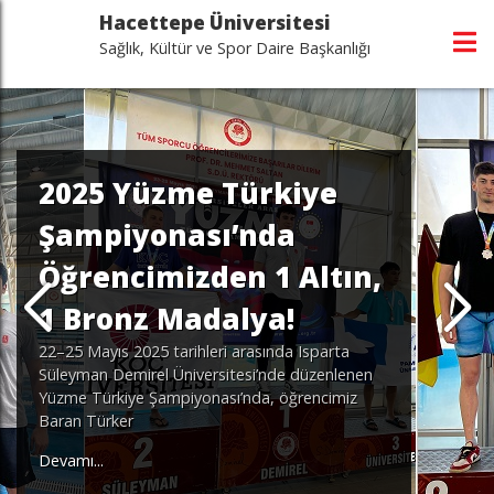
Hacettepe Üniversitesi
Sağlık, Kültür ve Spor Daire Başkanlığı
2025 Yüzme Türkiye
Şampiyonası’nda
Öğrencimizden 1 Altın,
1 Bronz Madalya!
22–25 Mayıs 2025 tarihleri arasında Isparta
Süleyman Demirel Üniversitesi’nde düzenlenen
Yüzme Türkiye Şampiyonası’nda, öğrencimiz
Baran Türker
Devamı...