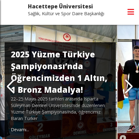
Hacettepe Üniversitesi
Sağlık, Kültür ve Spor Daire Başkanlığı
2025 Yüzme Türkiye
Şampiyonası’nda
Öğrencimizden 1 Altın,
1 Bronz Madalya!
22–25 Mayıs 2025 tarihleri arasında Isparta
Süleyman Demirel Üniversitesi’nde düzenlenen
Yüzme Türkiye Şampiyonası’nda, öğrencimiz
Baran Türker
Devamı...